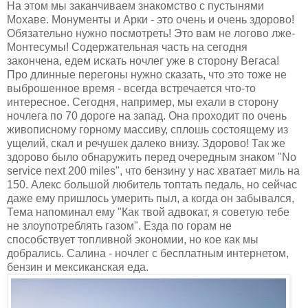
На этом мы заканчиваем знакомство с пустынями
Мохаве. Монументы и Арки - это очень и очень здорово!
Обязательно нужно посмотреть! Это вам не логово лже-
Монтесумы! Содержательная часть на сегодня
закончена, едем искать ночлег уже в сторону Вегаса!
Про длинные перегоны нужно сказать, что это тоже не
выброшенное время - всегда встречается что-то
интересное. Сегодня, например, мы ехали в сторону
ночлега по 70 дороге на запад. Она проходит по очень
живописному горному массиву, сплошь состоящему из
ущелий, скал и речушек далеко внизу. Здорово! Так же
здорово было обнаружить перед очередным знаком "No
service next 200 miles", что бензину у нас хватает миль на
150. Алекс большой любитель топтать педаль, но сейчас
даже ему пришлось умерить пыл, а когда он забывался,
Тема напоминал ему "Как твой адвокат, я советую тебе
не злоупотреблять газом". Езда по горам не
способствует топливной экономии, но кое как мы
добрались. Салина - ночлег с бесплатным интернетом,
бензин и мексиканская еда.